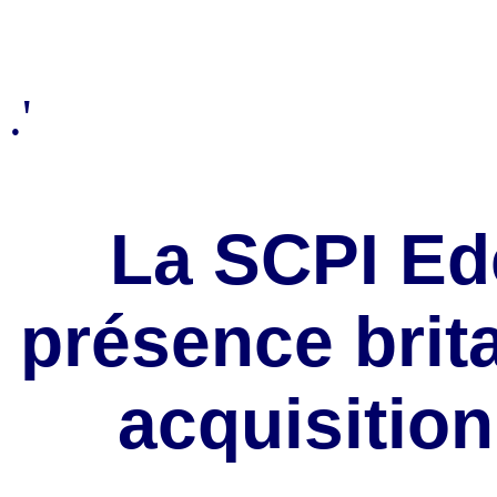
.'
La SCPI Ed
présence brit
acquisitio