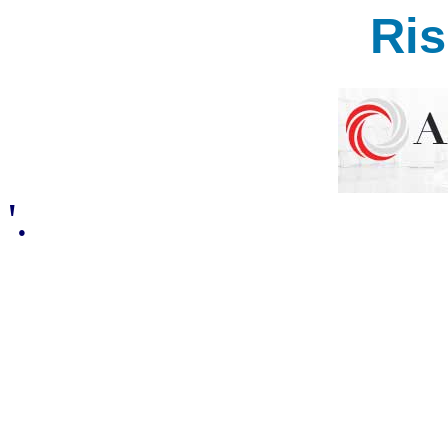
Ri
'.