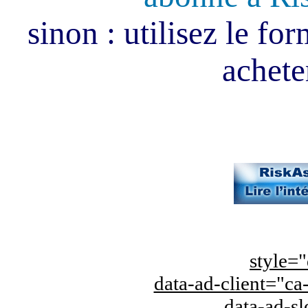
sinon : utilisez le fo
acheter
style="
data-ad-client="
data-ad-s