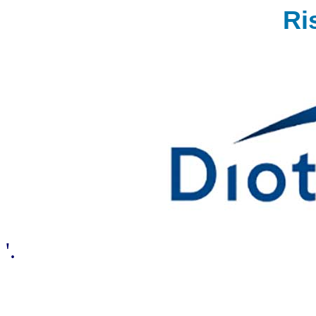
Ri
'.