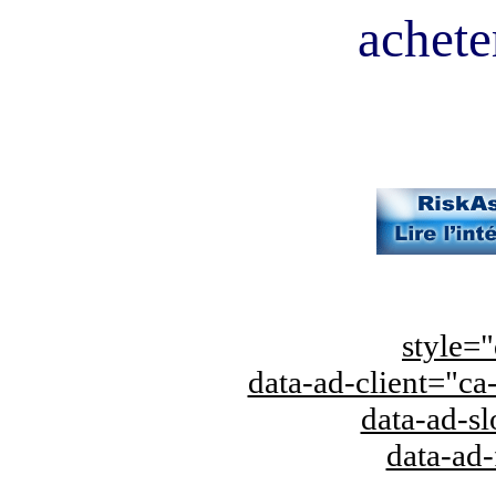
acheter
style="
data-ad-client="
data-ad-s
data-ad