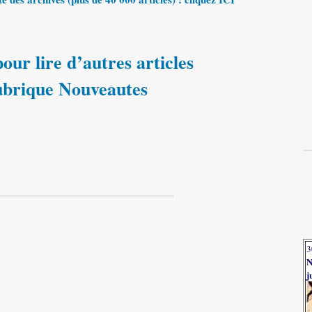
our lire d’autres articles
rubrique Nouveautes
3
N
j