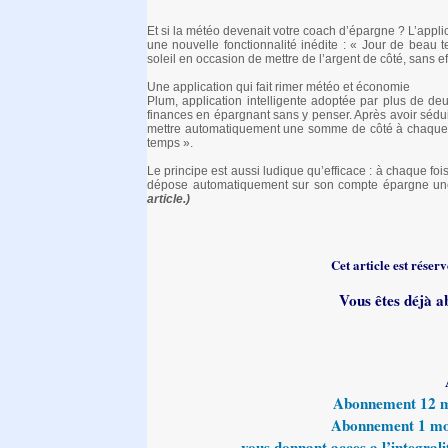
Et si la météo devenait votre coach d’épargne ? L’appl
une nouvelle fonctionnalité inédite : « Jour de beau 
soleil en occasion de mettre de l’argent de côté, sans eff
Une application qui fait rimer météo et économie
Plum, application intelligente adoptée par plus de deu
finances en épargnant sans y penser. Après avoir séduit
mettre automatiquement une somme de côté à chaque av
temps ».
Le principe est aussi ludique qu’efficace : à chaque fois
dépose automatiquement sur son compte épargne un
article.)
Cet article est rése
Vous êtes déjà a
Abonnement 12 moi
Abonnement 1 mois
vous donnant acces a l’integralit