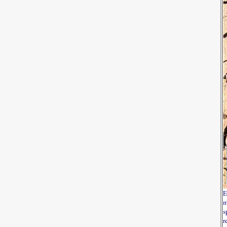
E
m
s
r