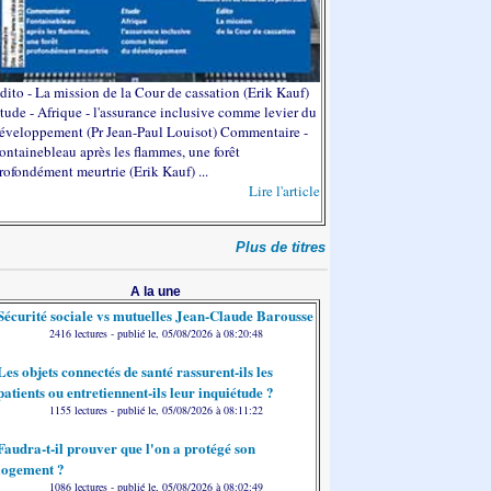
dito - La mission de la Cour de cassation (Erik Kauf)
tude - Afrique - l'assurance inclusive comme levier du
éveloppement (Pr Jean-Paul Louisot) Commentaire -
ontainebleau après les flammes, une forêt
rofondément meurtrie (Erik Kauf) ...
Lire l'article
Plus de titres
A la une
Sécurité sociale vs mutuelles Jean-Claude Barousse
2416 lectures - publié le, 05/08/2026 à 08:20:48
Les objets connectés de santé rassurent-ils les
patients ou entretiennent-ils leur inquiétude ?
1155 lectures - publié le, 05/08/2026 à 08:11:22
Faudra-t-il prouver que l'on a protégé son
logement ?
1086 lectures - publié le, 05/08/2026 à 08:02:49