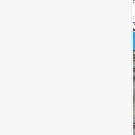
C
2
N
j