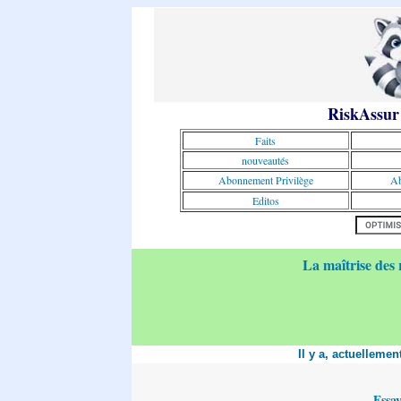
RiskAssur
Faits
nouveautés
Abonnement Privilège
Ab
Editos
La maîtrise des 
Il y a, actuelleme
Essa