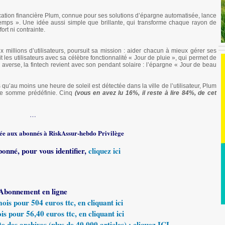
ication financière Plum, connue pour ses solutions d’épargne automatisée, lance
temps ». Une idée aussi simple que brillante, qui transforme chaque rayon de
ort ni contrainte.
x millions d’utilisateurs, poursuit sa mission : aider chacun à mieux gérer ses
 les utilisateurs avec sa célèbre fonctionnalité « Jour de pluie », qui permet de
erse, la fintech revient avec son pendant solaire : l’épargne « Jour de beau
 qu’au moins une heure de soleil est détectée dans la ville de l’utilisateur, Plum
e somme prédéfinie. Cinq
(vous en avez lu 16%, il reste à lire 84%, de cet
…
rvée aux abonnés à RiskAssur-hebdo Privilège
bonné, pour vous identifier,
cliquez ici
Abonnement en ligne
s pour 504 euros ttc, en cliquant ici
 pour 56,40 euros ttc, en cliquant ici
e des archives (plus de 40 000 articles) : cliquez ICI