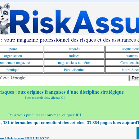
: votre magazine professionnel des risques et des assurances
point
accords
acquisition
organisation
indices
Resultats
onnement magazine
mag. anciens numéros
Commentair
boutique
PèreLaFouine
Notre-Siècl
risques : aux origines françaises d'une discipline stratégique
Pour en savoir plus, cliquez ICI
Pour vous procurer cet ouvrage, cliquez ICI
nt, 181 internautes qui consultent des articles, 31 864 pages lues aujourd'
yer RiskAssur PRIVILEGE,