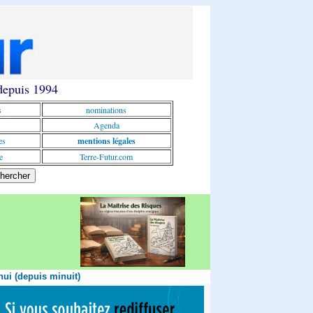
 depuis 1994
s
nominations
Agenda
es
mentions légales
e
Terre-Futur.com
hui (depuis minuit)