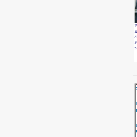
E
E
d
F
p