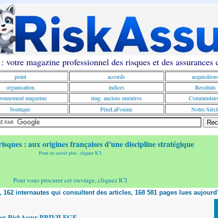
: votre magazine professionnel des risques et des assurances
point
accords
acquisition
organisation
indices
Resultats
onnement magazine
mag. anciens numéros
Commentair
boutique
PèreLaFouine
Notre-Siècl
risques : aux origines françaises d'une discipline stratégique
Pour en savoir plus, cliquez ICI
Pour vous procurer cet ouvrage, cliquez ICI
t, 162 internautes qui consultent des articles, 168 581 pages lues aujourd
yer RiskAssur PRIVILEGE,