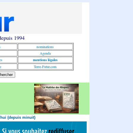
 depuis 1994
s
nominations
Agenda
es
mentions légales
e
Terre-Futur.com
'hui (depuis minuit)