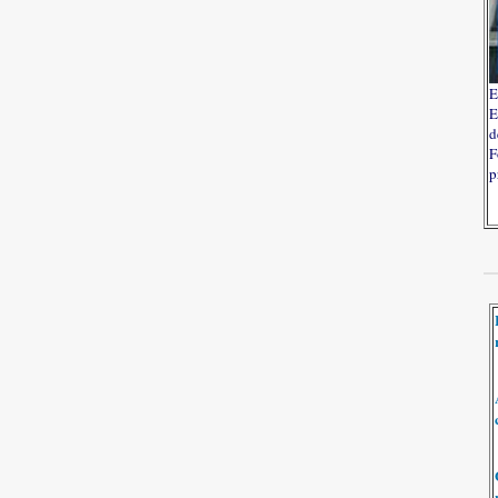
E
E
d
F
p