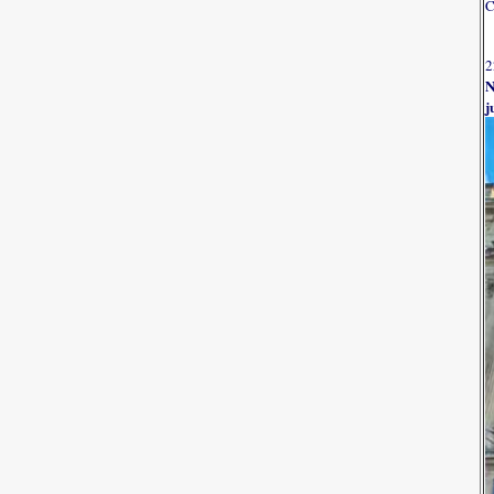
C
2
N
j