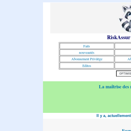
RiskAssur
Faits
nouveautés
Abonnement Privilège
Ab
Editos
La maîtrise des 
Il y a, actuellemen
Essa