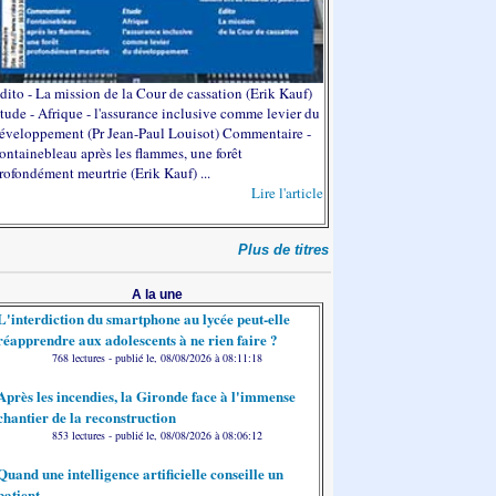
dito - La mission de la Cour de cassation (Erik Kauf)
tude - Afrique - l'assurance inclusive comme levier du
éveloppement (Pr Jean-Paul Louisot) Commentaire -
ontainebleau après les flammes, une forêt
rofondément meurtrie (Erik Kauf) ...
Lire l'article
Plus de titres
A la une
L'interdiction du smartphone au lycée peut-elle
réapprendre aux adolescents à ne rien faire ?
768 lectures - publié le, 08/08/2026 à 08:11:18
Après les incendies, la Gironde face à l'immense
chantier de la reconstruction
853 lectures - publié le, 08/08/2026 à 08:06:12
Quand une intelligence artificielle conseille un
patient