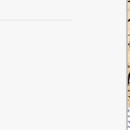
E
m
s
r