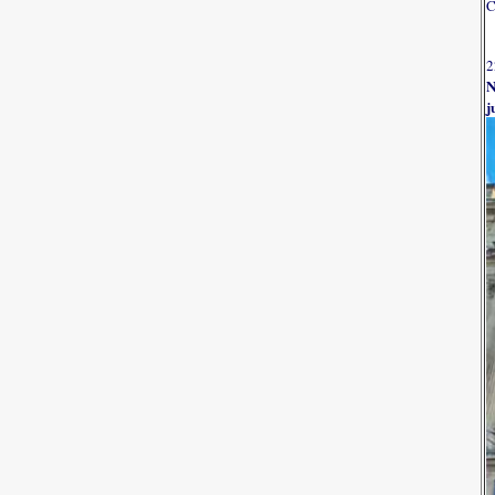
C
2
N
j