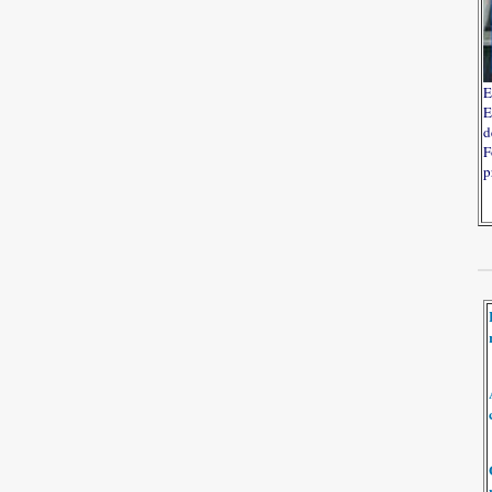
E
E
d
F
p