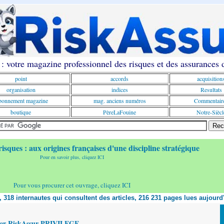
: votre magazine professionnel des risques et des assurances
point
accords
acquisition
organisation
indices
Resultats
onnement magazine
mag. anciens numéros
Commentair
boutique
PèreLaFouine
Notre-Siècl
risques : aux origines françaises d'une discipline stratégique
Pour en savoir plus, cliquez ICI
Pour vous procurer cet ouvrage, cliquez ICI
t, 318 internautes qui consultent des articles, 216 231 pages lues aujourd
yer RiskAssur PRIVILEGE,