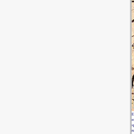
E
m
s
r