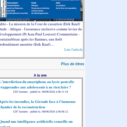
dito - La mission de la Cour de cassation (Erik Kauf)
tude - Afrique - l'assurance inclusive comme levier du
éveloppement (Pr Jean-Paul Louisot) Commentaire -
ontainebleau après les flammes, une forêt
rofondément meurtrie (Erik Kauf) ...
Lire l'article
Plus de titres
A la une
L'interdiction du smartphone au lycée peut-elle
réapprendre aux adolescents à ne rien faire ?
1203 lectures - publié le, 08/08/2026 à 08:11:18
Après les incendies, la Gironde face à l'immense
chantier de la reconstruction
1287 lectures - publié le, 08/08/2026 à 08:06:12
Quand une intelligence artificielle conseille un
patient