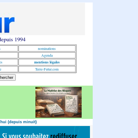
 depuis 1994
s
nominations
Agenda
es
mentions légales
e
Terre-Futur.com
'hui (depuis minuit)