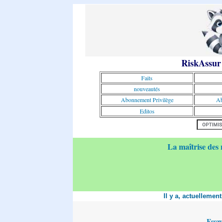
RiskAssur
Faits
nouveautés
Abonnement Privilège
Ab
Editos
La maîtrise des 
Il y a, actuellemen
Essa