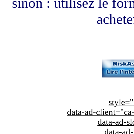
sinon : utilisez le fo
acheter
style="
data-ad-client="
data-ad-s
data-ad