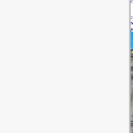
C
2
N
j