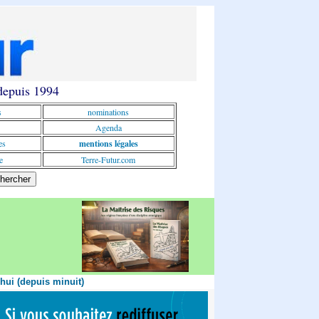
 depuis 1994
s
nominations
Agenda
es
mentions légales
e
Terre-Futur.com
'hui (depuis minuit)