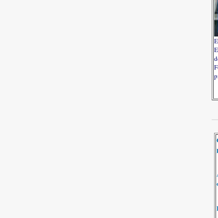
E
E
d
F
p