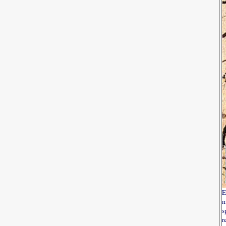
E
m
s
r