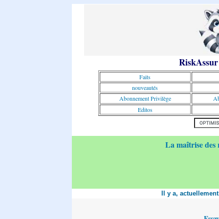
RiskAssur
Faits
nouveautés
Abonnement Privilège
Ab
Editos
La maîtrise des 
Il y a, actuellemen
Essa