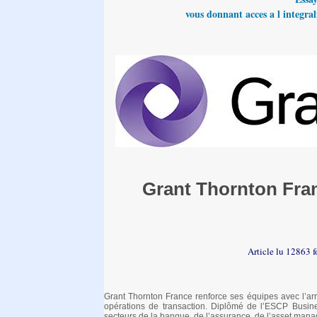
vous donnant acces a l integrali
Grant Thornton Fran
Article lu 12863 f
Grant Thornton France renforce ses équipes avec l’arr
opérations de transaction. Diplômé de l’ESCP Busin
secteurs de la banque, de l’assurance, de l’asset manag