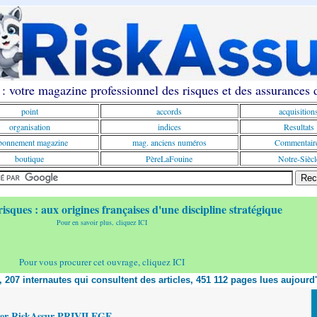
: votre magazine professionnel des risques et des assurances
point
accords
acquisition
organisation
indices
Resultats
onnement magazine
mag. anciens numéros
Commentair
boutique
PèreLaFouine
Notre-Siècl
risques : aux origines françaises d'une discipline stratégique
Pour en savoir plus, cliquez ICI
Pour vous procurer cet ouvrage, cliquez ICI
t, 207 internautes qui consultent des articles, 451 112 pages lues aujourd
yer RiskAssur PRIVILEGE,