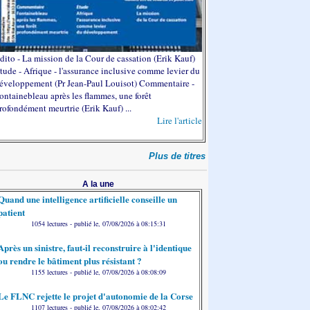
dito - La mission de la Cour de cassation (Erik Kauf)
tude - Afrique - l'assurance inclusive comme levier du
éveloppement (Pr Jean-Paul Louisot) Commentaire -
ontainebleau après les flammes, une forêt
rofondément meurtrie (Erik Kauf) ...
Lire l'article
Plus de titres
A la une
Quand une intelligence artificielle conseille un
patient
1054 lectures - publié le, 07/08/2026 à 08:15:31
Après un sinistre, faut-il reconstruire à l'identique
ou rendre le bâtiment plus résistant ?
1155 lectures - publié le, 07/08/2026 à 08:08:09
Le FLNC rejette le projet d'autonomie de la Corse
1107 lectures - publié le, 07/08/2026 à 08:02:42