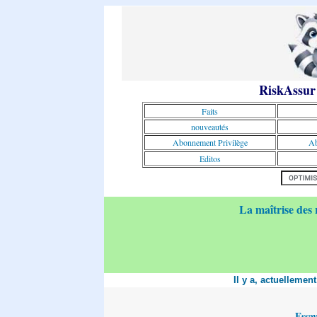
RiskAssur
Faits
nouveautés
Abonnement Privilège
Ab
Editos
La maîtrise des 
Il y a, actuellemen
Essa