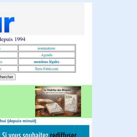
 depuis 1994
s
nominations
Agenda
es
mentions légales
e
Terre-Futur.com
'hui (depuis minuit)