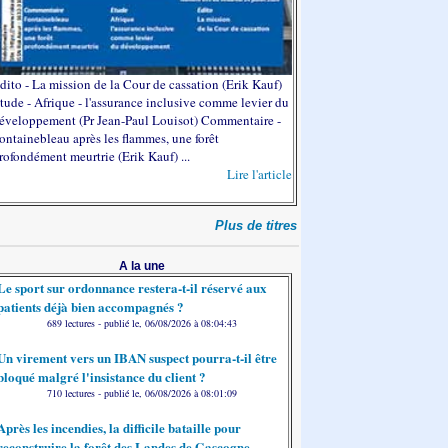
dito - La mission de la Cour de cassation (Erik Kauf)
tude - Afrique - l'assurance inclusive comme levier du
éveloppement (Pr Jean-Paul Louisot) Commentaire -
ontainebleau après les flammes, une forêt
rofondément meurtrie (Erik Kauf) ...
Lire l'article
Plus de titres
A la une
Le sport sur ordonnance restera-t-il réservé aux
patients déjà bien accompagnés ?
689 lectures - publié le, 06/08/2026 à 08:04:43
Un virement vers un IBAN suspect pourra-t-il être
bloqué malgré l'insistance du client ?
710 lectures - publié le, 06/08/2026 à 08:01:09
Après les incendies, la difficile bataille pour
reconstruire la forêt des Landes de Gascogne