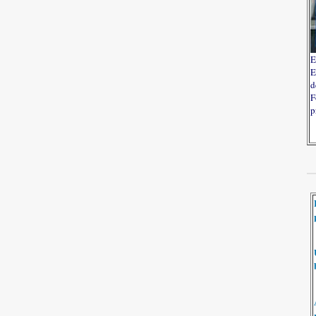
E
E
d
F
p