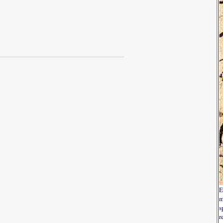
E
m
s
r