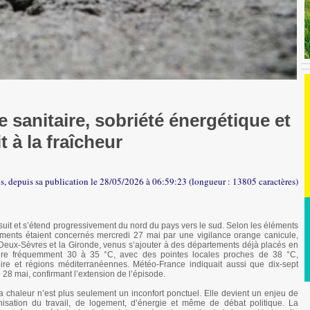
 sanitaire, sobriété énergétique et
t à la fraîcheur
is, depuis sa publication le 28/05/2026 à 06:59:23 (longueur : 13805 caractères)
suit et s’étend progressivement du nord du pays vers le sud. Selon les éléments
ements étaient concernés mercredi 27 mai par une vigilance orange canicule,
 Deux-Sèvres et la Gironde, venus s’ajouter à des départements déjà placés en
ndre fréquemment 30 à 35 °C, avec des pointes locales proches de 38 °C,
ire et régions méditerranéennes. Météo-France indiquait aussi que dix-sept
28 mai, confirmant l’extension de l’épisode.
la chaleur n’est plus seulement un inconfort ponctuel. Elle devient un enjeu de
nisation du travail, de logement, d’énergie et même de débat politique. La