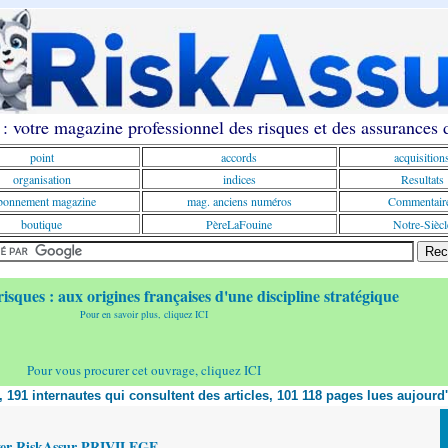
: votre magazine professionnel des risques et des assurances
point
accords
acquisition
organisation
indices
Resultats
onnement magazine
mag. anciens numéros
Commentair
boutique
PèreLaFouine
Notre-Siècl
risques : aux origines françaises d'une discipline stratégique
Pour en savoir plus, cliquez ICI
Pour vous procurer cet ouvrage, cliquez ICI
t, 191 internautes qui consultent des articles, 101 118 pages lues aujourd
yer RiskAssur PRIVILEGE,