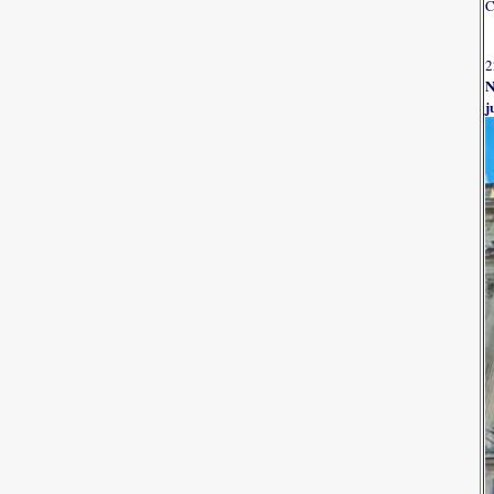
C
2
N
j