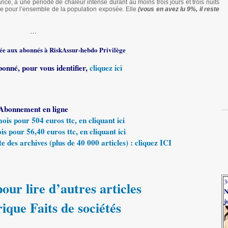
ce, à une période de chaleur intense durant au moins trois jours et trois nuits
ire pour l’ensemble de la population exposée. Elle
(vous en avez lu 9%, il reste
…
rvée aux abonnés à RiskAssur-hebdo Privilège
bonné, pour vous identifier,
cliquez ici
Abonnement en ligne
s pour 504 euros ttc, en cliquant ici
 pour 56,40 euros ttc, en cliquant ici
e des archives (plus de 40 000 articles) : cliquez ICI
3
our lire d’autres articles
N
j
rique Faits de sociétés