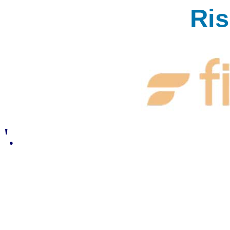
Ri
'.