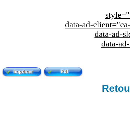
style="
data-ad-client="
data-ad-s
data-ad
Retour