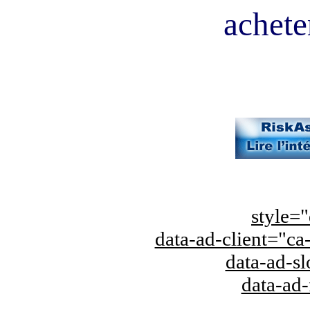
acheter
style="
data-ad-client="
data-ad-s
data-ad