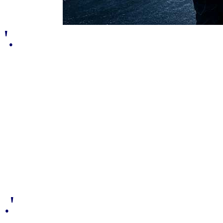
'.
.'