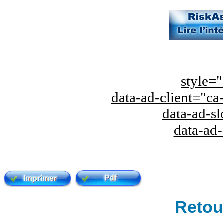
style="
data-ad-client="
data-ad-s
data-ad
Retour