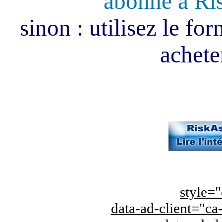
abonné à Ri
sinon : utilisez le fo
acheter
style="
data-ad-client="