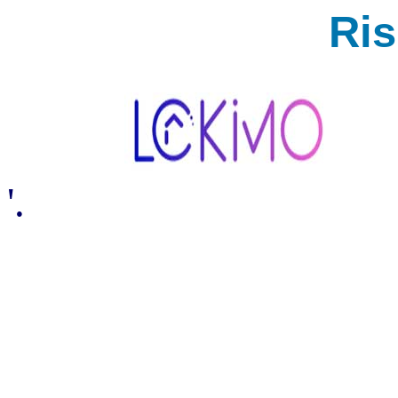
Ri
'.