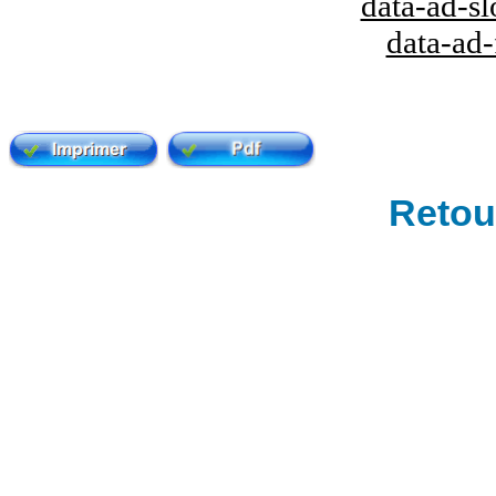
data-ad-s
data-ad
Retour