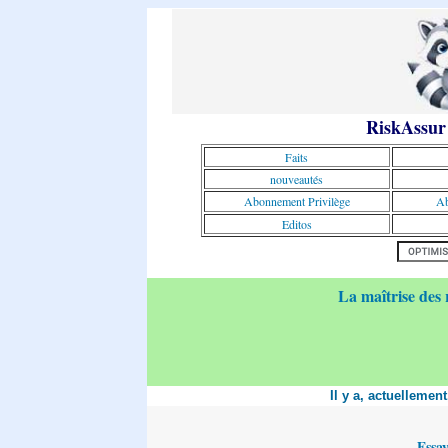
RiskAssur
Faits
nouveautés
Abonnement Privilège
Ab
Editos
La maîtrise des 
Il y a, actuellemen
Essa