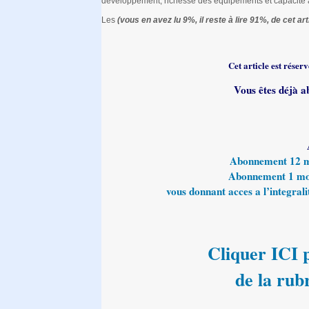
développement, richesse des équipements et capacité à
Les
(vous en avez lu 9%, il reste à lire 91%, de cet arti
Cet article est rése
Vous êtes déjà a
Abonnement 12 moi
Abonnement 1 mois
vous donnant acces a l’integralit
Cliquer ICI p
de la rub