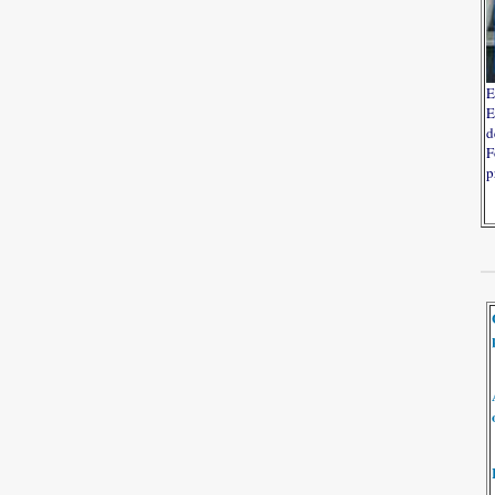
E
E
d
F
p