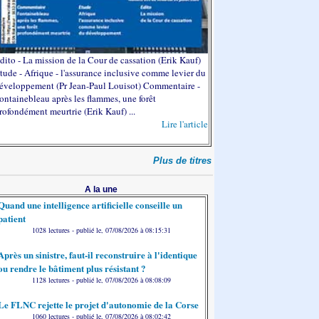
dito - La mission de la Cour de cassation (Erik Kauf)
tude - Afrique - l'assurance inclusive comme levier du
éveloppement (Pr Jean-Paul Louisot) Commentaire -
ontainebleau après les flammes, une forêt
rofondément meurtrie (Erik Kauf) ...
Lire l'article
Plus de titres
A la une
Quand une intelligence artificielle conseille un
patient
1028 lectures - publié le, 07/08/2026 à 08:15:31
Après un sinistre, faut-il reconstruire à l'identique
ou rendre le bâtiment plus résistant ?
1128 lectures - publié le, 07/08/2026 à 08:08:09
Le FLNC rejette le projet d'autonomie de la Corse
1060 lectures - publié le, 07/08/2026 à 08:02:42