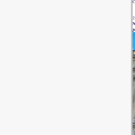
C
2
N
j