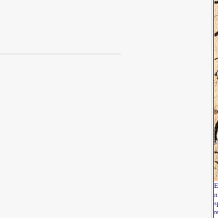
E
m
s
r