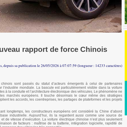
uveau rapport de force Chinois
is, depuis sa publication le 26/05/2026 à 07:07:59 (longueur : 14233 caractères)
chinois sont passés du statut d’acteurs émergents à celui de partenaires
r l’industrie mondiale. La bascule est particulièrement visible dans la voiture
aides à la conduite et l’architecture électronique des véhicules. Le phénomène ne
r les marchés européens. Il touche désormais le cœur même des stratégies
plient les accords, les coentreprises, les partages de plateformes et les projets
nt longtemps, les constructeurs européens ont considéré la Chine d’abord
e industrielle. Aujourd’hui, ils la regardent aussi comme une source de
 et de vitesse d’exécution. La voiture électrique chinoise n’est plus seulement
ison de facteurs : maîtrise de la batterie, intégration logicielle, rapidité de