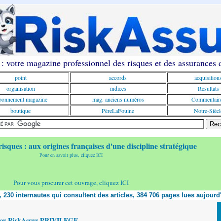
: votre magazine professionnel des risques et des assurances
point
accords
acquisition
organisation
indices
Resultats
onnement magazine
mag. anciens numéros
Commentair
boutique
PèreLaFouine
Notre-Siècl
risques : aux origines françaises d'une discipline stratégique
Pour en savoir plus, cliquez ICI
Pour vous procurer cet ouvrage, cliquez ICI
t, 230 internautes qui consultent des articles, 384 706 pages lues aujourd
yer RiskAssur PRIVILEGE,