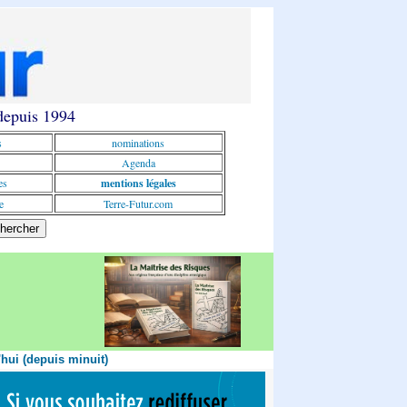
 depuis 1994
s
nominations
Agenda
es
mentions légales
e
Terre-Futur.com
'hui (depuis minuit)