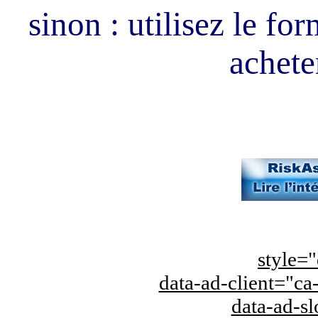
sinon : utilisez le fo
acheter
style="
data-ad-client="
data-ad-s