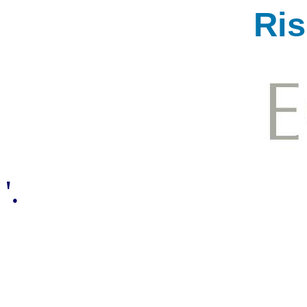
Ri
'.