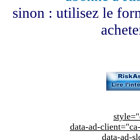
sinon : utilisez le fo
acheter
style="
data-ad-client="
data-ad-s