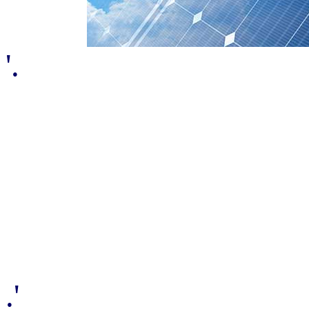
'.
.'