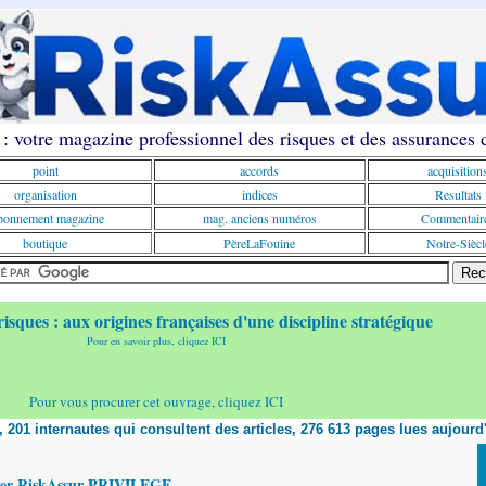
: votre magazine professionnel des risques et des assurances
point
accords
acquisition
organisation
indices
Resultats
onnement magazine
mag. anciens numéros
Commentair
boutique
PèreLaFouine
Notre-Siècl
risques : aux origines françaises d'une discipline stratégique
Pour en savoir plus, cliquez ICI
Pour vous procurer cet ouvrage, cliquez ICI
t, 201 internautes qui consultent des articles, 276 613 pages lues aujourd
yer RiskAssur PRIVILEGE,