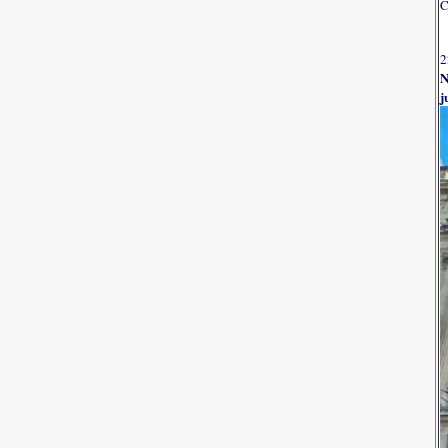
C
2
N
j