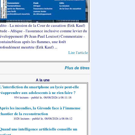
dito - La mission de la Cour de cassation (Erik Kauf)
tude - Afrique - l'assurance inclusive comme levier du
éveloppement (Pr Jean-Paul Louisot) Commentaire -
ontainebleau après les flammes, une forêt
rofondément meurtrie (Erik Kauf) ...
Lire l'article
Plus de titres
A la une
L'interdiction du smartphone au lycée peut-elle
réapprendre aux adolescents à ne rien faire ?
954 lectures - publié le, 08/08/2026 à 08:11:18
Après les incendies, la Gironde face à l'immense
chantier de la reconstruction
1028 lectures - publié le, 08/08/2026 à 08:06:12
Quand une intelligence artificielle conseille un
patient