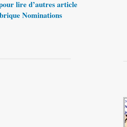
our lire d’autres article
ubrique Nominations
3
N
j