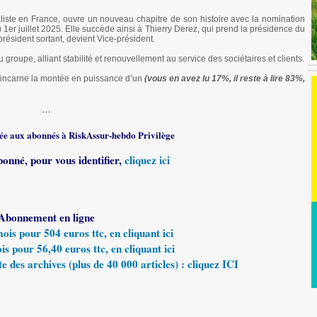
iste en France, ouvre un nouveau chapitre de son histoire avec la nomination
u 1er juillet 2025. Elle succède ainsi à Thierry Derez, qui prend la présidence du
résident sortant, devient Vice-président.
u groupe, alliant stabilité et renouvellement au service des sociétaires et clients.
 incarne la montée en puissance d’un
(vous en avez lu 17%, il reste à lire 83%,
…
rvée aux abonnés à RiskAssur-hebdo Privilège
bonné, pour vous identifier,
cliquez ici
Abonnement en ligne
s pour 504 euros ttc, en cliquant ici
 pour 56,40 euros ttc, en cliquant ici
e des archives (plus de 40 000 articles) : cliquez ICI