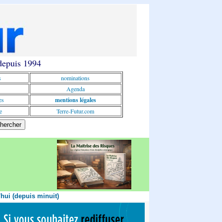
 depuis 1994
s
nominations
Agenda
es
mentions légales
e
Terre-Futur.com
'hui (depuis minuit)