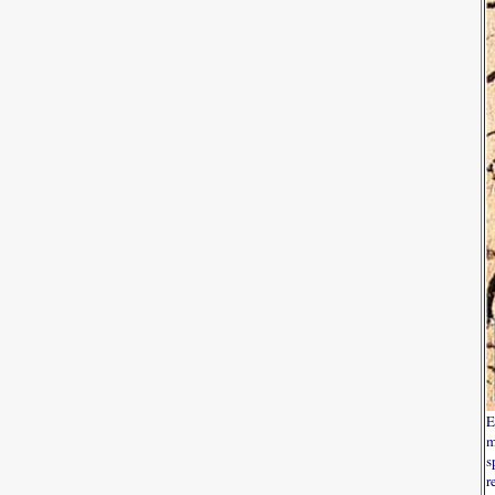
E
m
s
r