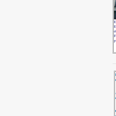
E
E
d
F
p