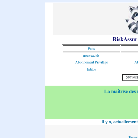
RiskAssur
Faits
nouveautés
Abonnement Privilège
Ab
Editos
La maîtrise des 
Il y a, actuellemen
Essa