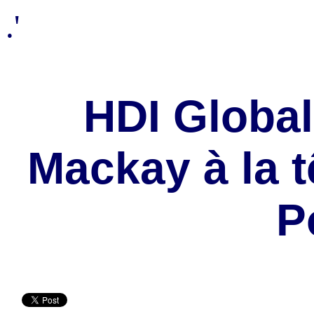
.'
HDI Globa
Mackay à la t
P