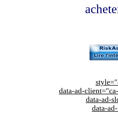
acheter
style="
data-ad-client="
data-ad-s
data-ad