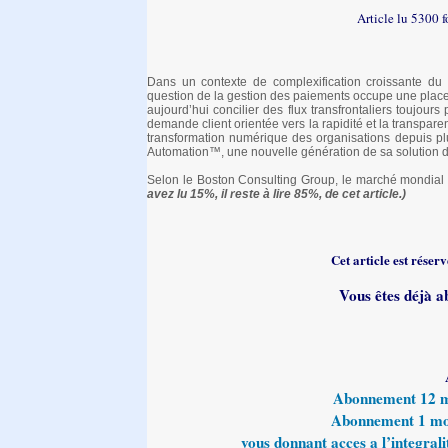
Article lu 5300 
Dans un contexte de complexification croissante du 
question de la gestion des paiements occupe une place c
aujourd’hui concilier des flux transfrontaliers toujour
demande client orientée vers la rapidité et la transpa
transformation numérique des organisations depuis p
Automation™, une nouvelle génération de sa solution d’
Selon le Boston Consulting Group, le marché mondial d
avez lu 15%, il reste à lire 85%, de cet article.)
Cet article est rése
Vous êtes déjà a
Abonnement 12 moi
Abonnement 1 mois
vous donnant acces a l’integralit