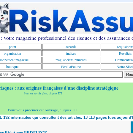
: votre magazine professionnel des risques et des assurances
point
accords
acquisition
organisation
indices
Resultats
onnement magazine
mag. anciens numéros
Commentair
boutique
PèreLaFouine
Notre-Siècl
risques : aux origines françaises d'une discipline stratégique
Pour en savoir plus, cliquez ICI
Pour vous procurer cet ouvrage, cliquez ICI
nt, 192 internautes qui consultent des articles, 13 113 pages lues aujourd'
yer RiskAssur PRIVILEGE,