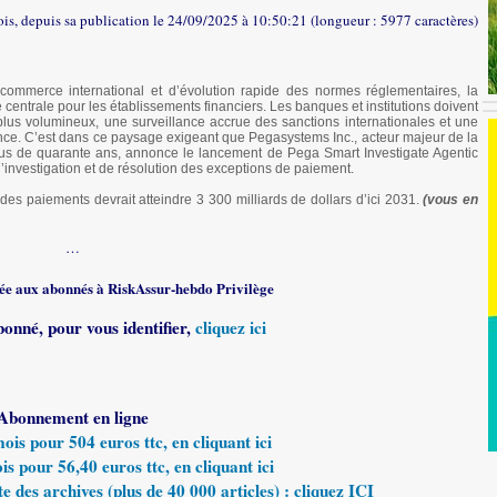
fois, depuis sa publication le 24/09/2025 à 10:50:21 (longueur : 5977 caractères)
commerce international et d’évolution rapide des normes réglementaires, la
entrale pour les établissements financiers. Les banques et institutions doivent
s plus volumineux, une surveillance accrue des sanctions internationales et une
rence. C’est dans ce paysage exigeant que Pegasystems Inc., acteur majeur de la
lus de quarante ans, annonce le lancement de Pega Smart Investigate Agentic
investigation et de résolution des exceptions de paiement.
es paiements devrait atteindre 3 300 milliards de dollars d’ici 2031.
(vous en
…
rvée aux abonnés à RiskAssur-hebdo Privilège
bonné, pour vous identifier,
cliquez ici
Abonnement en ligne
s pour 504 euros ttc, en cliquant ici
 pour 56,40 euros ttc, en cliquant ici
e des archives (plus de 40 000 articles) : cliquez ICI