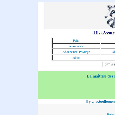
RiskAssur
Faits
nouveautés
Abonnement Privilège
Ab
Editos
La maîtrise des 
Il y a, actuelleme
Essa