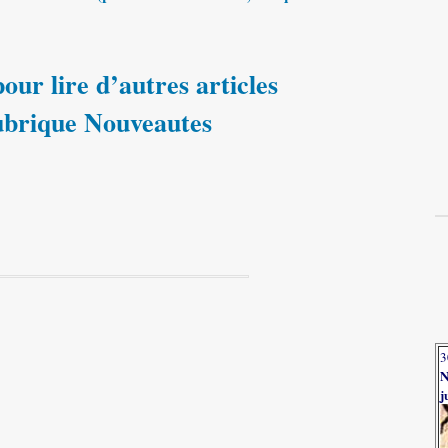
our lire d’autres articles
rubrique Nouveautes
3
N
j