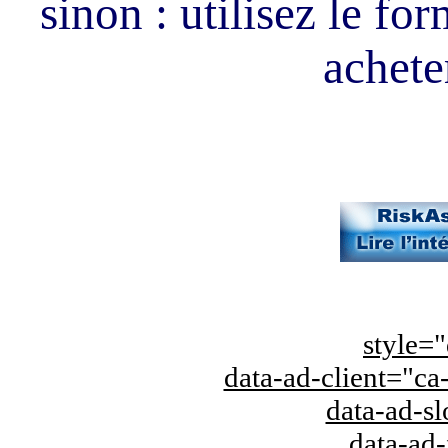
sinon : utilisez le fo
acheter
style="
data-ad-client="
data-ad-s
data-ad