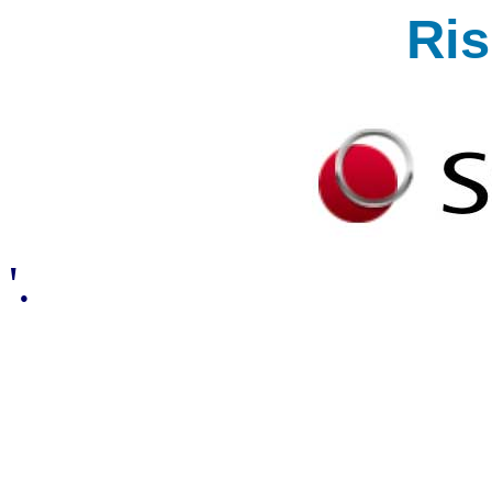
Ri
'.