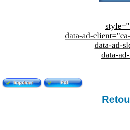
style="
data-ad-client="
data-ad-s
data-ad
Retour