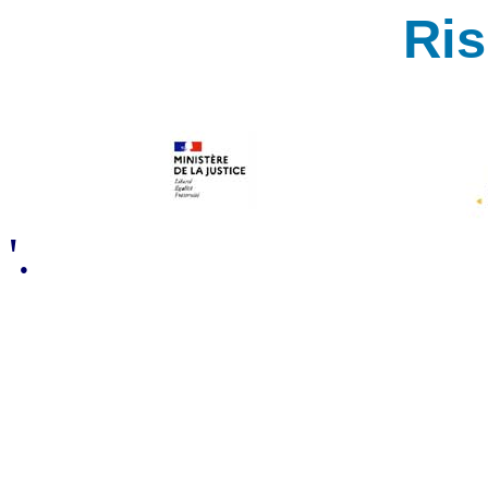
Ri
'.