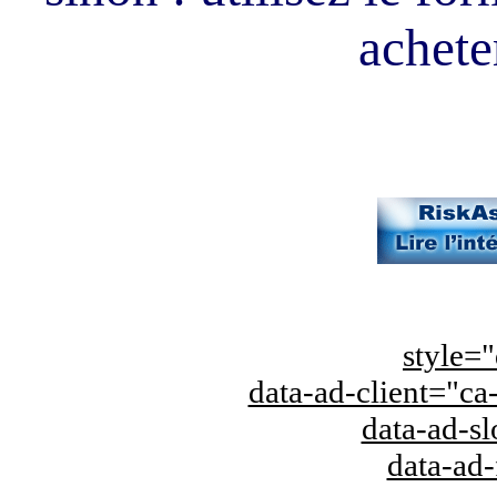
acheter
style="
data-ad-client="
data-ad-s
data-ad