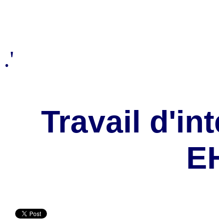
.'
Travail d'in
E