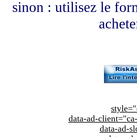
sinon : utilisez le fo
acheter
style="
data-ad-client="
data-ad-s