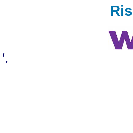
Ri
'.