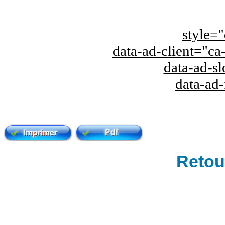
style="
data-ad-client="
data-ad-s
data-ad
Retour