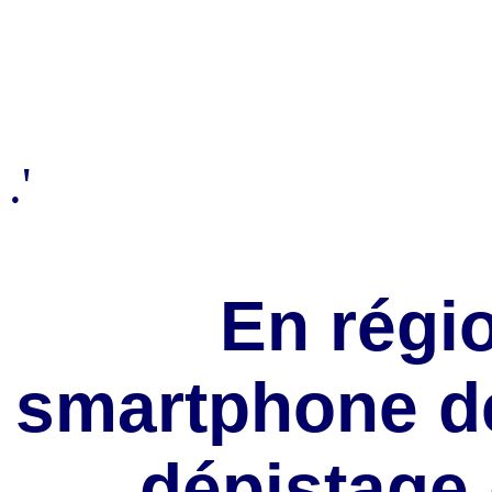
.'
En régi
smartphone de
dépistage 