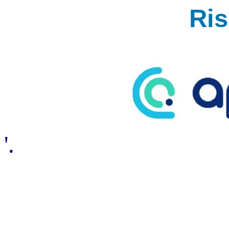
Ri
'.