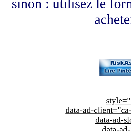
sinon : utilisez le fo
acheter
style="
data-ad-client="
data-ad-s
data-ad