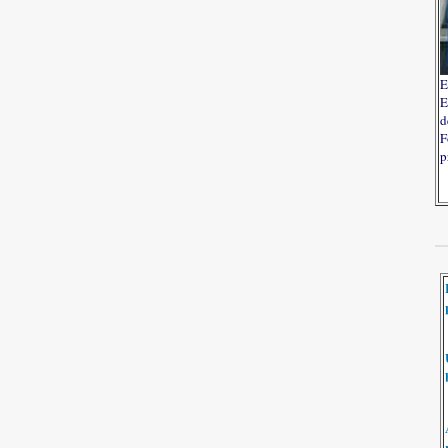
E
E
d
F
p