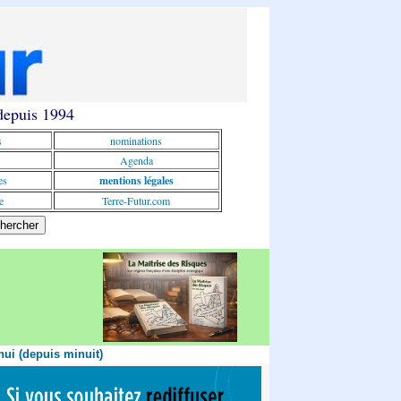
 depuis 1994
s
nominations
Agenda
es
mentions légales
e
Terre-Futur.com
hui (depuis minuit)