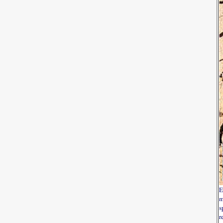
E
m
s
r