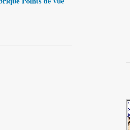
brique Points de vue
3
N
j