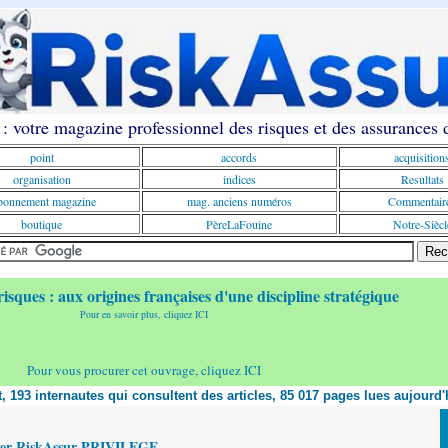
: votre magazine professionnel des risques et des assurances
point
accords
acquisition
organisation
indices
Resultats
onnement magazine
mag. anciens numéros
Commentair
boutique
PèreLaFouine
Notre-Siècl
risques : aux origines françaises d'une discipline stratégique
Pour en savoir plus, cliquez ICI
Pour vous procurer cet ouvrage, cliquez ICI
nt, 193 internautes qui consultent des articles, 85 017 pages lues aujourd'
yer RiskAssur PRIVILEGE,