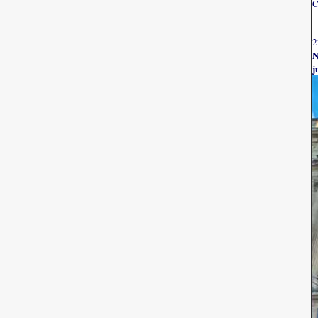
C
2
N
j