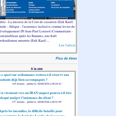
dito - La mission de la Cour de cassation (Erik Kauf)
tude - Afrique - l'assurance inclusive comme levier du
éveloppement (Pr Jean-Paul Louisot) Commentaire -
ontainebleau après les flammes, une forêt
rofondément meurtrie (Erik Kauf) ...
Lire l'article
Plus de titres
A la une
Le sport sur ordonnance restera-t-il réservé aux
patients déjà bien accompagnés ?
439 lectures - publié le, 06/08/2026 à 08:04:43
Un virement vers un IBAN suspect pourra-t-il être
bloqué malgré l'insistance du client ?
477 lectures - publié le, 06/08/2026 à 08:01:09
Après les incendies, la difficile bataille pour
reconstruire la forêt des Landes de Gascogne