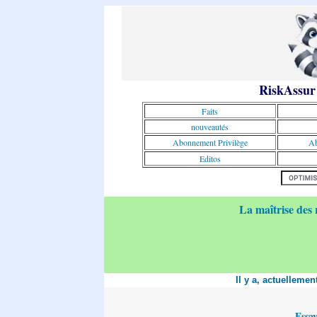
RiskAssur
Faits
nouveautés
Abonnement Privilège
Ab
Editos
La maîtrise des 
Il y a, actuelleme
Essa