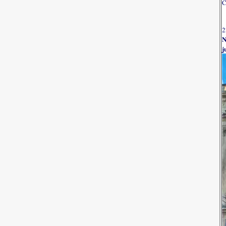
C
2
N
j