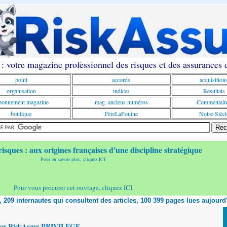
: votre magazine professionnel des risques et des assurances
point
accords
acquisition
organisation
indices
Resultats
onnement magazine
mag. anciens numéros
Commentair
boutique
PèreLaFouine
Notre-Siècl
risques : aux origines françaises d'une discipline stratégique
Pour en savoir plus, cliquez ICI
Pour vous procurer cet ouvrage, cliquez ICI
t, 209 internautes qui consultent des articles, 100 399 pages lues aujourd
yer RiskAssur PRIVILEGE,