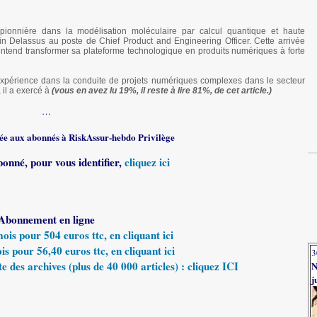
pionnière dans la modélisation moléculaire par calcul quantique et haute
 Delassus au poste de Chief Product and Engineering Officer. Cette arrivée
 entend transformer sa plateforme technologique en produits numériques à forte
xpérience dans la conduite de projets numériques complexes dans le secteur
 il a exercé à
(vous en avez lu 19%, il reste à lire 81%, de cet article.)
…
rvée aux abonnés à RiskAssur-hebdo Privilège
bonné, pour vous identifier,
cliquez ici
Abonnement en ligne
s pour 504 euros ttc, en cliquant ici
 pour 56,40 euros ttc, en cliquant ici
3
e des archives (plus de 40 000 articles) : cliquez ICI
N
j