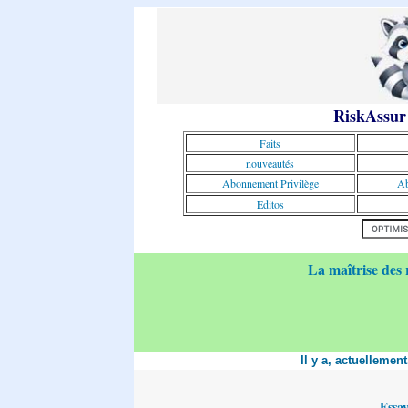
RiskAssur
Faits
nouveautés
Abonnement Privilège
Ab
Editos
La maîtrise des 
Il y a, actuellemen
Essa