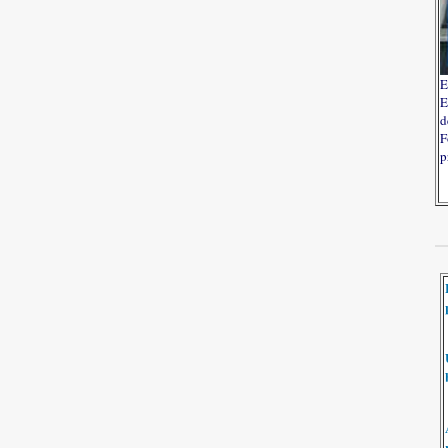
E
E
d
F
p