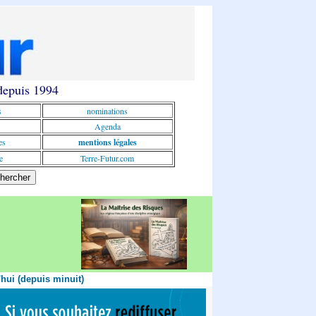
 depuis 1994
s
nominations
Agenda
es
mentions légales
e
Terre-Futur.com
'hui (depuis minuit)