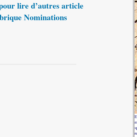
our lire d’autres article
ubrique Nominations
E
m
s
r