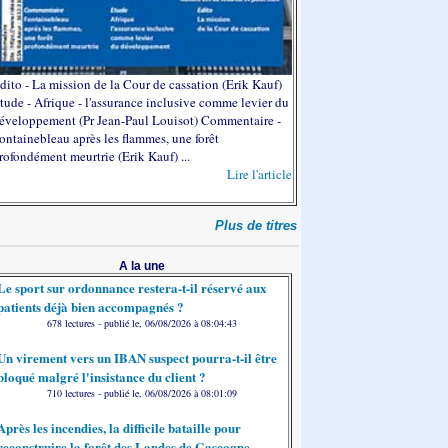
dito - La mission de la Cour de cassation (Erik Kauf)
tude - Afrique - l'assurance inclusive comme levier du
éveloppement (Pr Jean-Paul Louisot) Commentaire -
ontainebleau après les flammes, une forêt
rofondément meurtrie (Erik Kauf) ...
Lire l'article
Plus de titres
A la une
Le sport sur ordonnance restera-t-il réservé aux
patients déjà bien accompagnés ?
678 lectures - publié le, 06/08/2026 à 08:04:43
Un virement vers un IBAN suspect pourra-t-il être
bloqué malgré l'insistance du client ?
710 lectures - publié le, 06/08/2026 à 08:01:09
Après les incendies, la difficile bataille pour
reconstruire la forêt des Landes de Gascogne