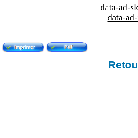
data-ad-s
data-ad
Retour