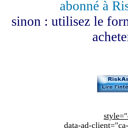
abonné à Ri
sinon : utilisez le fo
acheter
style="
data-ad-client="