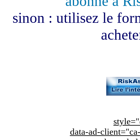
abonné à Ri
sinon : utilisez le fo
acheter
style="
data-ad-client="