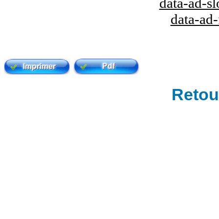
data-ad-s
data-ad
Retour