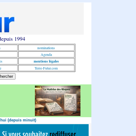
 depuis 1994
s
nominations
Agenda
es
mentions légales
e
Terre-Futur.com
'hui (depuis minuit)