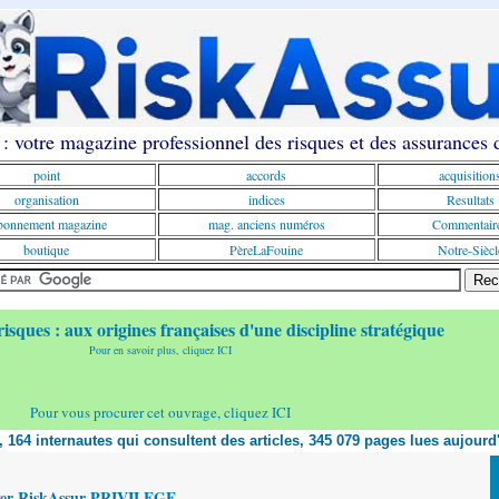
: votre magazine professionnel des risques et des assurances
point
accords
acquisition
organisation
indices
Resultats
onnement magazine
mag. anciens numéros
Commentair
boutique
PèreLaFouine
Notre-Siècl
risques : aux origines françaises d'une discipline stratégique
Pour en savoir plus, cliquez ICI
Pour vous procurer cet ouvrage, cliquez ICI
t, 164 internautes qui consultent des articles, 345 079 pages lues aujourd
yer RiskAssur PRIVILEGE,