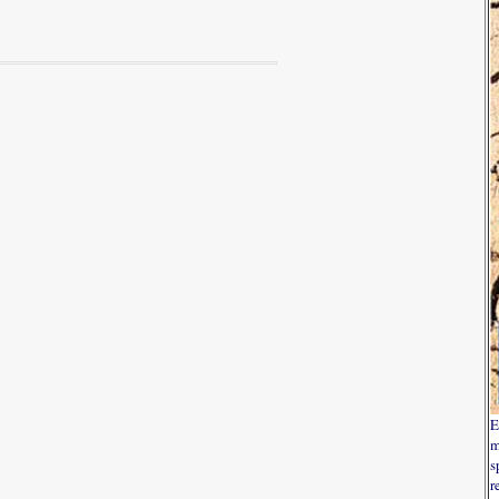
E
m
s
r