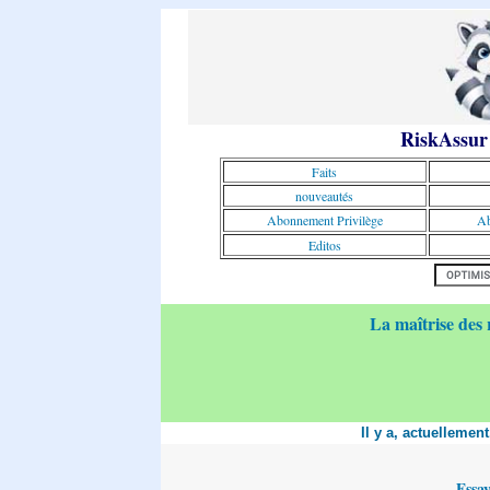
RiskAssur
Faits
nouveautés
Abonnement Privilège
Ab
Editos
La maîtrise des 
Il y a, actuellemen
Essa