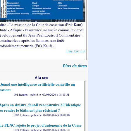
dito - La mission de la Cour de cassation (Erik Kauf)
tude - Afrique - l'assurance inclusive comme levier du
éveloppement (Pr Jean-Paul Louisot) Commentaire -
ontainebleau après les flammes, une forêt
rofondément meurtrie (Erik Kauf) ...
Lire l'article
Plus de titres
A la une
Quand une intelligence artificielle conseille un
patient
991 lectures - publié le, 07/08/2026 à 08:15:31
Après un sinistre, faut-il reconstruire à l'identique
ou rendre le bâtiment plus résistant ?
1007 lectures - publié le, 07/08/2026 à 08:08:09
Le FLNC rejette le projet d'autonomie de la Corse
1049 lectures - publié le, 07/08/2026 à 08:02:42