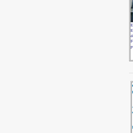
E
E
d
F
p