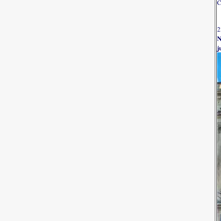
C
2
N
j