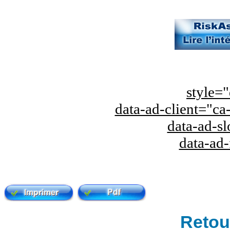
style="
data-ad-client="
data-ad-s
data-ad
Retour