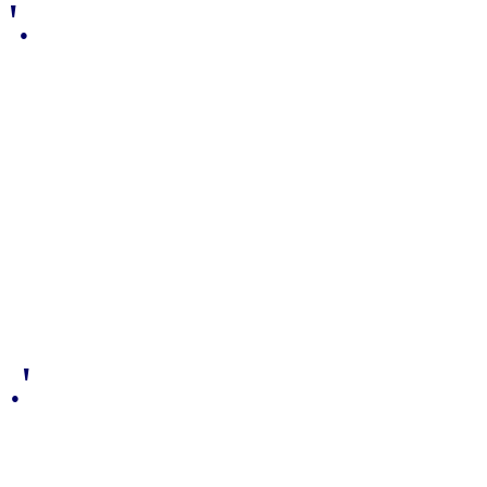
'.
.'