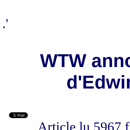
.'
WTW annon
d'Edwi
Article lu 5967 f