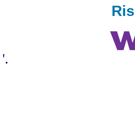
Ri
'.