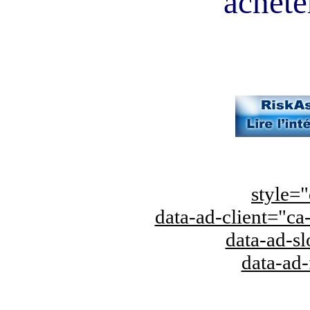
acheter
style="
data-ad-client="
data-ad-s
data-ad