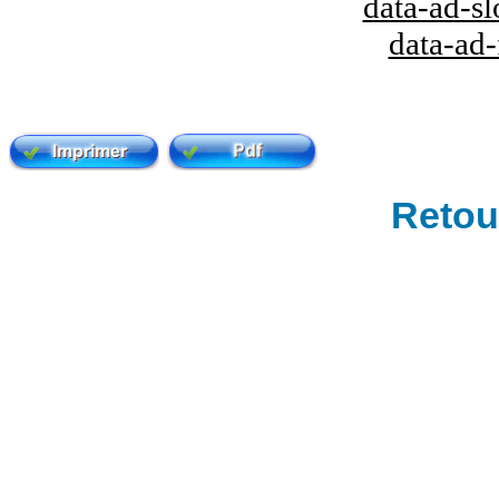
data-ad-s
data-ad
Retour