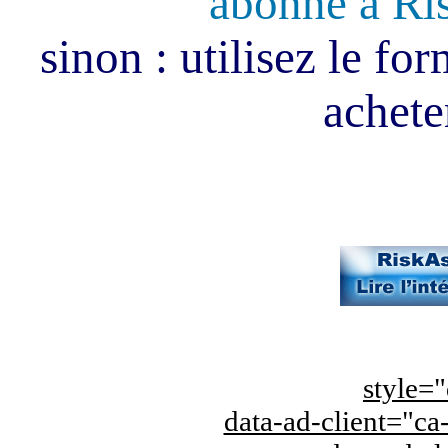
abonné à Ri
sinon : utilisez le fo
acheter
style="
data-ad-client="