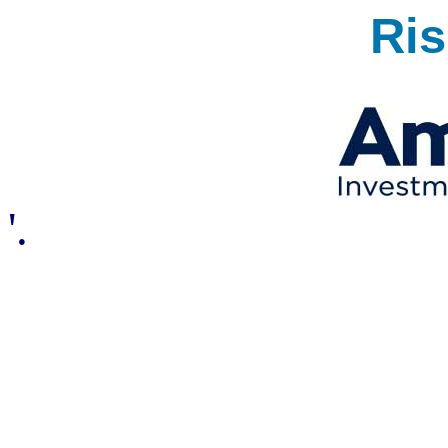
Ri
'.