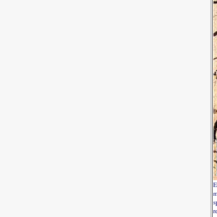
E
m
s
r