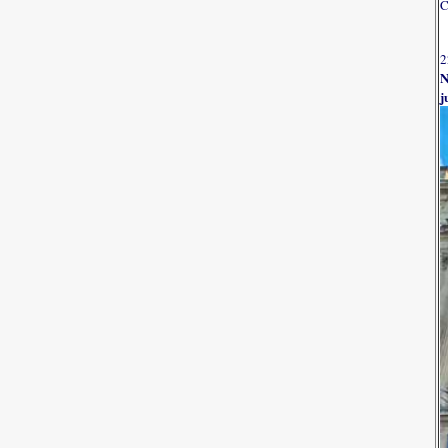
C
2
N
j