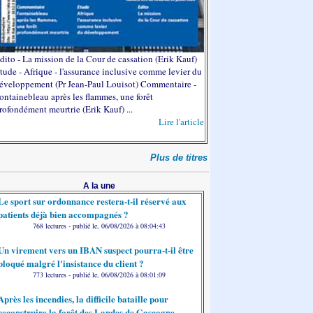
dito - La mission de la Cour de cassation (Erik Kauf)
tude - Afrique - l'assurance inclusive comme levier du
éveloppement (Pr Jean-Paul Louisot) Commentaire -
ontainebleau après les flammes, une forêt
rofondément meurtrie (Erik Kauf) ...
Lire l'article
Plus de titres
A la une
Le sport sur ordonnance restera-t-il réservé aux
patients déjà bien accompagnés ?
768 lectures - publié le, 06/08/2026 à 08:04:43
Un virement vers un IBAN suspect pourra-t-il être
bloqué malgré l'insistance du client ?
773 lectures - publié le, 06/08/2026 à 08:01:09
Après les incendies, la difficile bataille pour
reconstruire la forêt des Landes de Gascogne