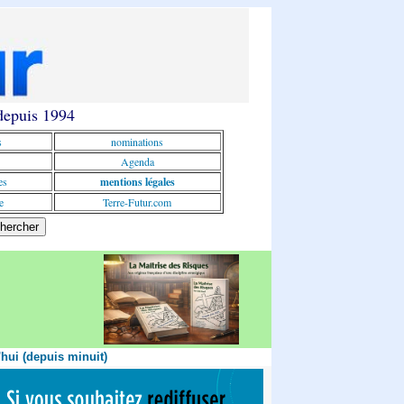
 depuis 1994
s
nominations
Agenda
es
mentions légales
e
Terre-Futur.com
'hui (depuis minuit)