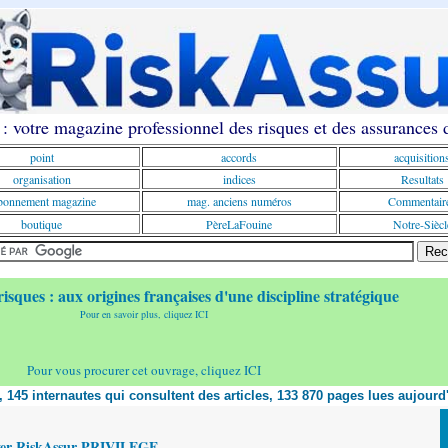
: votre magazine professionnel des risques et des assurances
point
accords
acquisition
organisation
indices
Resultats
onnement magazine
mag. anciens numéros
Commentair
boutique
PèreLaFouine
Notre-Siècl
risques : aux origines françaises d'une discipline stratégique
Pour en savoir plus, cliquez ICI
Pour vous procurer cet ouvrage, cliquez ICI
t, 145 internautes qui consultent des articles, 133 870 pages lues aujourd
yer RiskAssur PRIVILEGE,