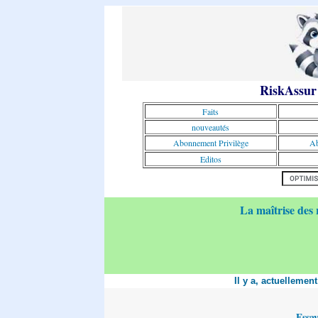
RiskAssur
Faits
nouveautés
Abonnement Privilège
Ab
Editos
La maîtrise des 
Il y a, actuellemen
Essa