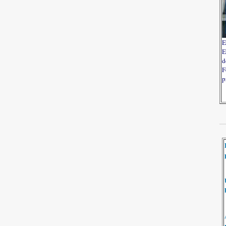
E
E
d
F
p