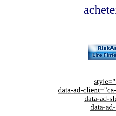
acheter
style="
data-ad-client="
data-ad-s
data-ad