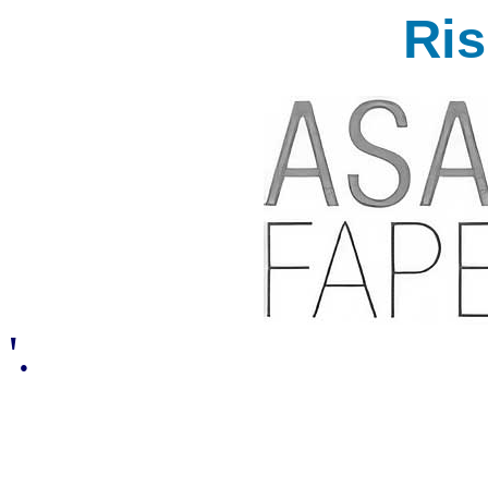
Ri
'.