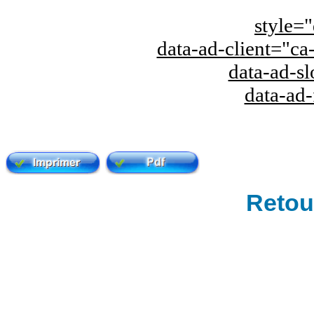
style="
data-ad-client="
data-ad-s
data-ad
Retour