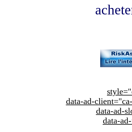
acheter
style="
data-ad-client="
data-ad-s
data-ad