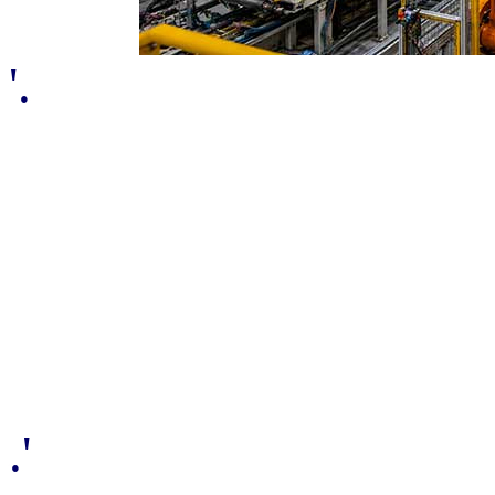
'.
.'