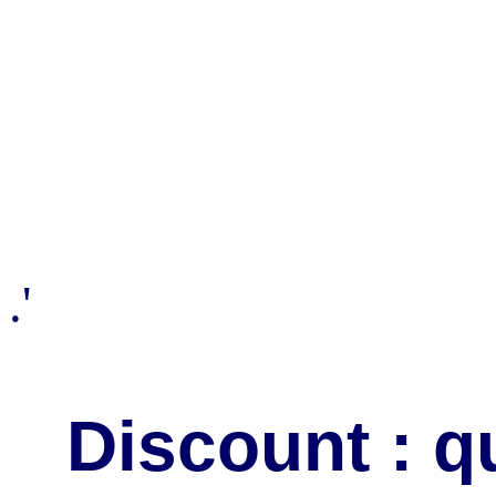
.'
Discount : q