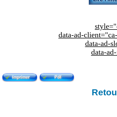
style="
data-ad-client="
data-ad-s
data-ad
Retour