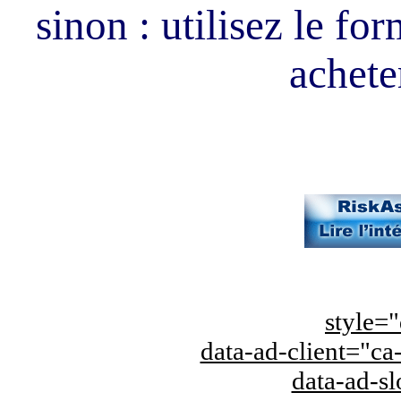
sinon : utilisez le fo
acheter
style="
data-ad-client="
data-ad-s