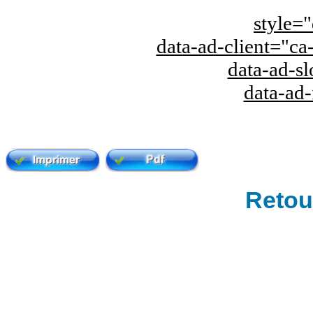
style="
data-ad-client="
data-ad-s
data-ad
Retour