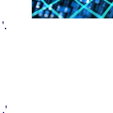
'.
.'