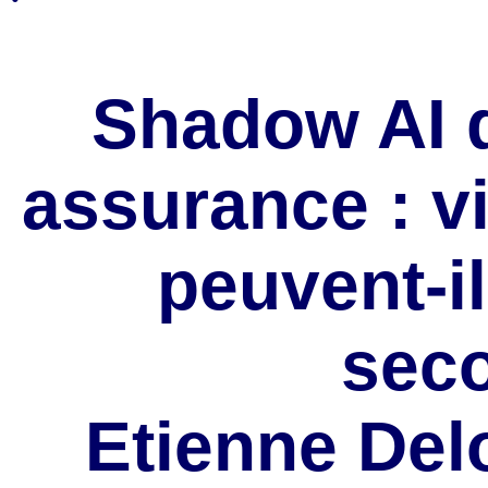
Shadow AI 
assurance : v
peuvent-il
sec
Etienne Del