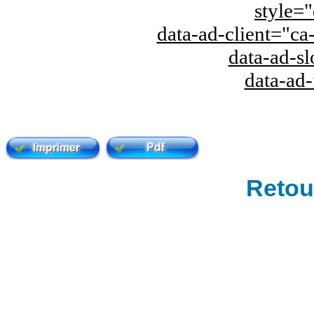
style="
data-ad-client="
data-ad-s
data-ad
Retour