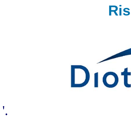
Ri
'.