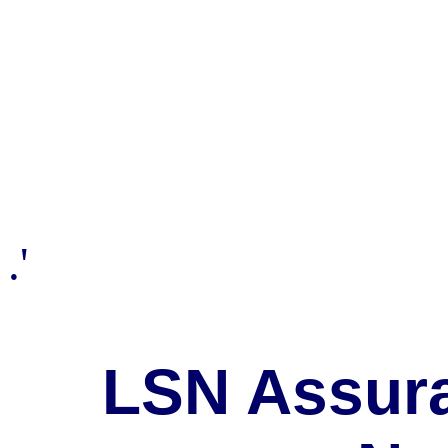
.'
LSN Assura