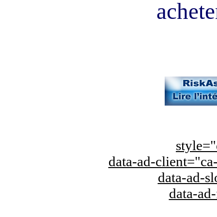
acheter
style="
data-ad-client="
data-ad-s
data-ad