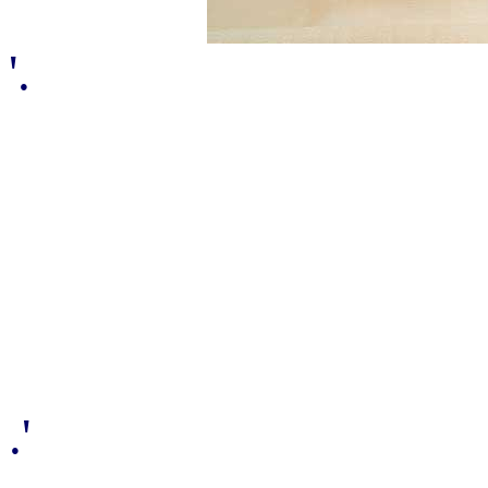
'.
.'