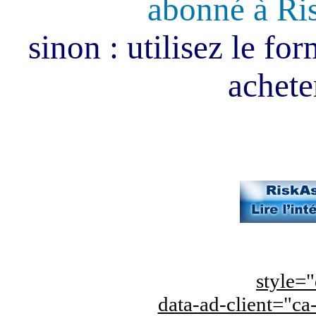
abonné à Ri
sinon : utilisez le fo
acheter
style="
data-ad-client="