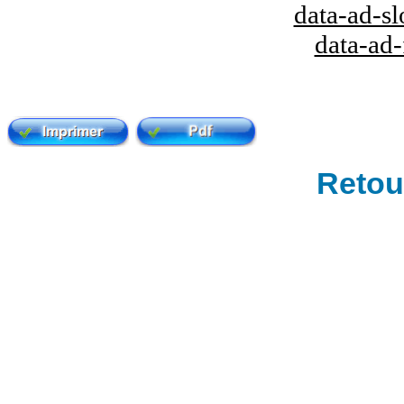
data-ad-s
data-ad
Retour