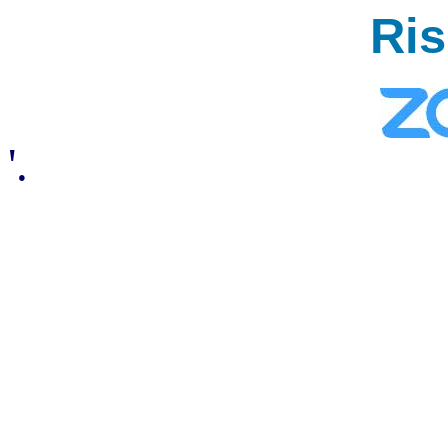
Ri
'.