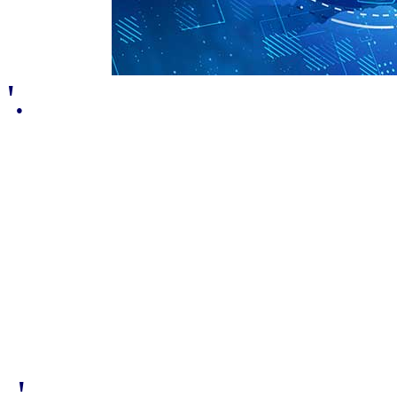
'.
.'