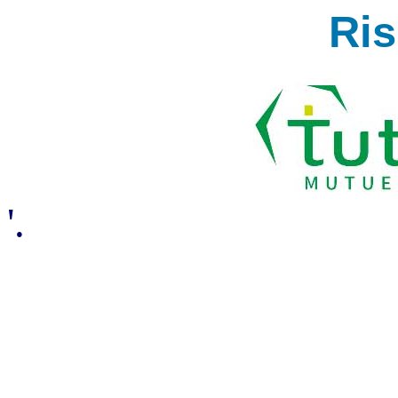
Ri
'.