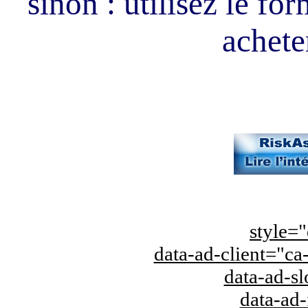
sinon : utilisez le fo
acheter
style="
data-ad-client="
data-ad-s
data-ad