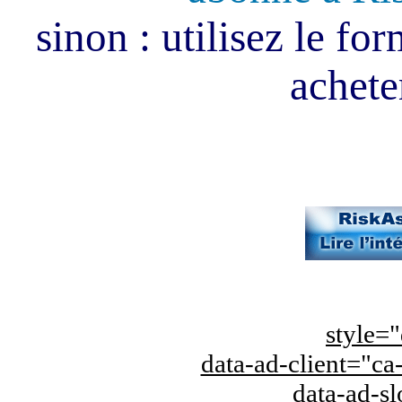
sinon : utilisez le fo
acheter
style="
data-ad-client="
data-ad-s