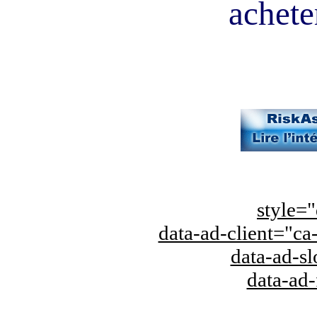
acheter
style="
data-ad-client="
data-ad-s
data-ad