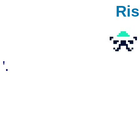
Ri
'.