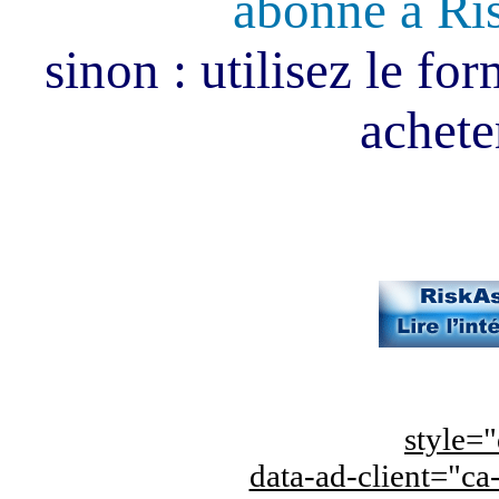
abonné à Ri
sinon : utilisez le fo
acheter
style="
data-ad-client="