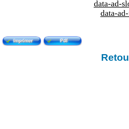
data-ad-s
data-ad
Retour