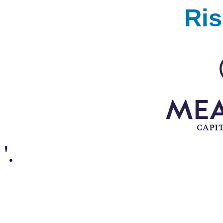
Ri
'.