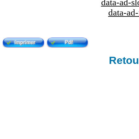
data-ad-s
data-ad
Retour