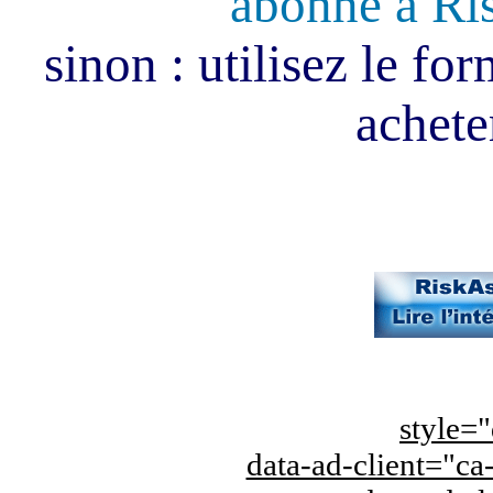
abonné à Ri
sinon : utilisez le fo
acheter
style="
data-ad-client="