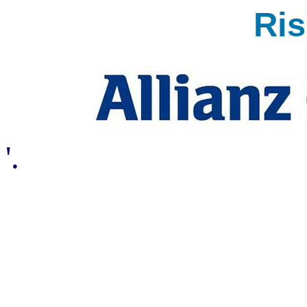
Ri
'.